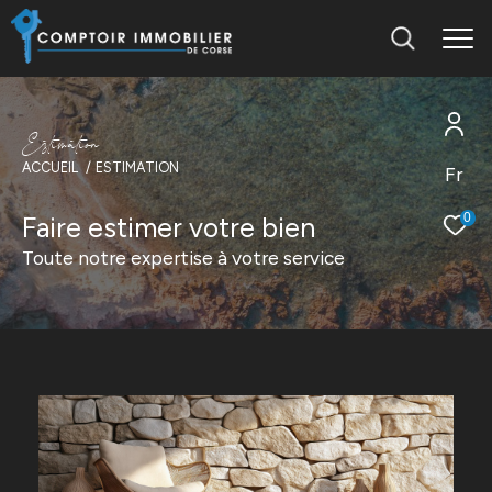
E
s
t
i
m
a
t
i
o
n
ACCUEIL
ESTIMATION
Fr
0
Faire estimer votre bien
Toute notre expertise à votre service