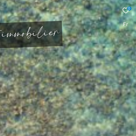
0
r
e
i
l
i
b
o
Fr
m
m
i