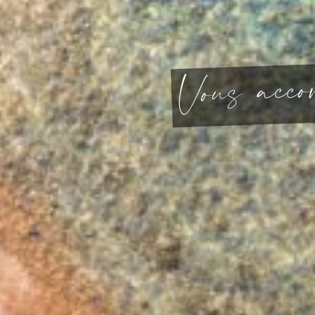
o
c
c
a
s
u
o
V