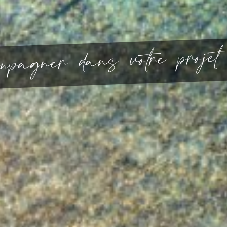
t
e
j
o
r
p
e
r
t
o
v
s
n
a
d
r
e
n
g
a
p
m