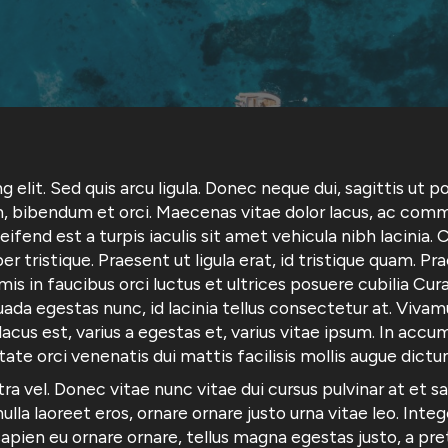
 elit. Sed quis arcu ligula. Donec neque dui, sagittis ut 
, bibendum et orci. Maecenas vitae dolor lacus, ac comm
ifend est a turpis iaculis sit amet vehicula nibh lacinia. 
per tristique. Praesent ut ligula erat, id tristique quam. 
is in faucibus orci luctus et ultrices posuere cubilia Cu
da egestas nunc, id lacinia tellus consectetur at. Vivamu
us est, varius a egestas et, varius vitae ipsum. In accum
utate orci venenatis dui mattis facilisis mollis augue dictu
tra vel. Donec vitae nunc vitae dui cursus pulvinar at et s
 nulla laoreet eros, ornare ornare justo urna vitae leo. I
apien eu ornare ornare, tellus magna egestas justo, a preti