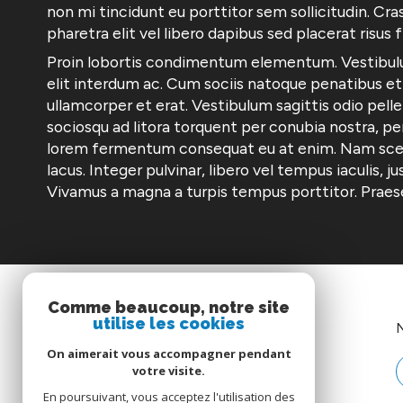
non mi tincidunt eu porttitor sem sollicitudin. Cra
pharetra elit vel libero dapibus sed placerat risus fr
Proin lobortis condimentum elementum. Vestibulum
elit interdum ac. Cum sociis natoque penatibus et 
ullamcorper et erat. Vestibulum sagittis odio pellen
sociosqu ad litora torquent per conubia nostra, per
lorem fermentum consequat eu at enim. Nam sceleri
lacus. Integer pulvinar, libero vel tempus iaculis, 
Vivamus a magna a turpis tempus porttitor. Praesen
Comme beaucoup, notre site
utilise les cookies
AGENCE CORSE
On aimerait vous accompagner pendant
09 88 45 91 91
votre visite.
agence.corse@cif-immo.com
En poursuivant, vous acceptez l'utilisation des