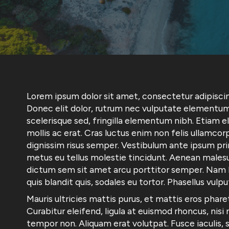
Lorem ipsum dolor sit amet, consectetur adipiscing
Donec elit dolor, rutrum nec vulputate elementum
scelerisque sed, fringilla elementum nibh. Etiam ele
mollis ac erat. Cras luctus enim non felis ullamcor
dignissim risus semper. Vestibulum ante ipsum prim
metus eu tellus molestie tincidunt. Aenean malesua
dictum sem sit amet arcu porttitor semper. Nam lac
quis blandit quis, sodales eu tortor. Phasellus vulp
Mauris ultricies mattis purus, et mattis eros phare
Curabitur eleifend, ligula at euismod rhoncus, nisi
tempor non. Aliquam erat volutpat. Fusce iaculis, s