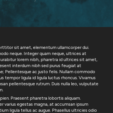
porttitor sit amet, elementum ullamcorper dui.
odo neque. Integer quam neque, ultrices at
Curabitur lorem nibh, pharetra id ultrices sit amet,
Praesent interdum nibh sed purus feugiat at
rae; Pellentesque ac justo felis. Nullam commodo
s tempor ligula id ligula luctus rhoncus. Vivamus
san pellentesque rutrum. Duis nulla leo, vulputate
m.
apien. Praesent pharetra lobortis aliquam.
nteger varius egestas magna, at accumsan ipsum
um ligula tellus ac augue. Phasellus ultricies odio