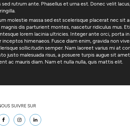
s sed rutrum ante. Phasellus et urna est. Donec velit lacus
ingilla.
 molestie massa sed est scelerisque placerat nec sit a
magnis dis parturient montes, nascetur ridiculus mus. Et
tesque lorem lacinia ultricies. Integer ante orci, porta in
 inceptos himenaeos. Fusce diam enim, gravida non viverra v
sque sollicitudin semper. Nam laoreet varius mi at conse
justo justo malesuada risus, a posuere turpis augue sit ame
t ac mauris diam. Nam et nulla nulla, quis mattis elit.
NOUS SUIVRE SUR