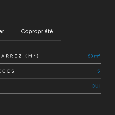
er
Copropriété
CARREZ (M²)
83 m²
ÈCES
5
OUI