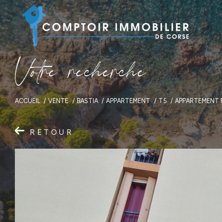
V
o
t
r
e
r
e
c
h
e
r
c
h
e
ACCUEIL
VENTE
BASTIA
APPARTEMENT
T5
APPARTEMENT F
RETOUR