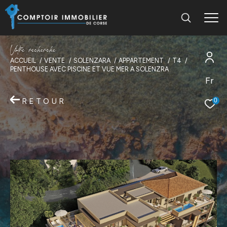
V
o
t
r
e
r
e
c
h
e
r
c
h
e
ACCUEIL
VENTE
SOLENZARA
APPARTEMENT
T4
PENTHOUSE AVEC PISCINE ET VUE MER A SOLENZRA
Fr
RETOUR
0