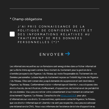
* Champ obligatoire
J'AI PRIS CONNAISSANCE DE LA
POLITIQUE DE CONFIDENTIALITÉ ET
DES INFORMATIONS RELATIVES AU
TRAITEMENT DE MES DONNÉES
PERSONNELLES (*)*
ENVOYER
Les informations recueillies sur ce formulaire sont enregistrées dans un fichier informatisé
par La Boite Immo agissant comme Sous-traitant du traitement pour la gestion de la
clientèle/prospects de l'Agence / du Réseau qui reste Responsable du Traitement de vos
Données personnelles. La base légale du traitement repose sur l'intérêt légitime de l'Agence
/ du Réseau. Elles sont conservées jusqu'à demande de suppression et sont destinées à
l'Agence / au Réseau. Conformément à la loi « informatique et libertés », vous disposez des
droits d’accès, de rectification, d’effacement, d’opposition, de limitation et de portabilité
de vos données. Vous pouvez retirer votre consentement à tout moment en contactant
directement l’Agence / Le Réseau. Consultez le site
https://cnil.fr/fr
pour plus
d’informations sur vos droits. Si vous estimez, après avoir contacté l'Agence / le Réseau,
que vos droits « Informatique et Libertés » ne sont pas respectés, vous pouvez adresser
une réclamation à la CNIL. Nous vous informons de l’existence de la liste d'opposition au