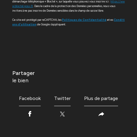
démarchage téléphonique « Bloctel », sur laquelle vous pouvez vous inscrire ici :
https://ww
w.bloctel.gouv.fr
. Dans le cadre de la protection des Données personnelles, nous vous
invitons à ne pas inscrire de Données sensibles dans le champ de saisie libre.
Ce site est protégé par reCAPTCHA, les
Politiques de Confidentialité
et es
Conditi
ons d'utilisation
de Google s'appliquent.
partager
le bien
Facebook
Twitter
Plus de partage