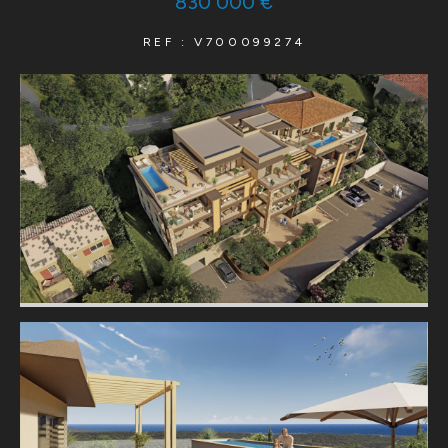
830 000 €
REF : V700099274