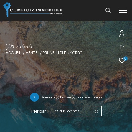
V
o
t
r
e
r
e
c
h
e
r
c
h
e
Fr
ACCUEIL
VENTE
PRUNELLI DI FIUMORBO
0
2
Annonce(s) trouvée(s) selon vos critères
Trier par
Les plus récentes