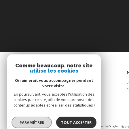
Comme beaucoup, notre site
utilise les cookies
AGENCE CORSE
On aimerait vous accompagner pendant
09 88 45 91 91
votre visite.
agence.corse@cif-immo.com
En poursuivant, vous acceptez l'utilisation des
Avenue du 9 Septembre,
cookies par ce site, afin de vous proposer des
contenus adaptés et réaliser des statistiques !
20240
ghisonaccia
PARAMÉTRER
TOUT ACCEPTER
© 2026 | Tous droits réservés | Traduction powered by Google |
Nos h