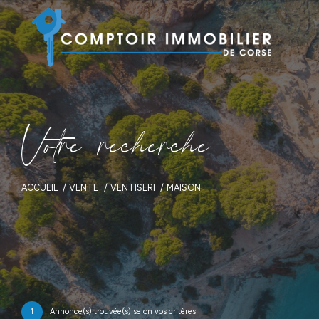
V
o
t
r
e
r
e
c
h
e
r
c
h
e
ACCUEIL
VENTE
VENTISERI
MAISON
1
Annonce(s) trouvée(s) selon vos critères