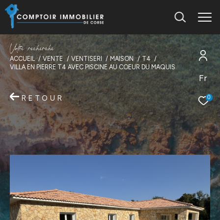
V
o
t
r
e
r
e
c
h
e
r
c
h
e
ACCUEIL
VENTE
VENTISERI
MAISON
T4
VILLA EN PIERRE T4 AVEC PISCINE AU COEUR DU MAQUIS
Fr
RETOUR
0