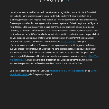
ENVOYER
Les informations recueillies sur ce formulaire sont enregistrées dans un fichier informatisé
par La Boite Immo agissant comme Sous-traitant du traitement pour la gestion de la
clientèle/prospects de l'Agence / du Réseau qui reste Responsable du Traitement de vos
Données personnelles. La base légale du traitement repose sur l'intérêt légitime de l'Agence
/ du Réseau. Elles sont conservées jusqu'à demande de suppression et sont destinées à
l'Agence / au Réseau. Conformément à la loi « informatique et libertés », vous disposez des
droits d’accès, de rectification, d’effacement, d’opposition, de limitation et de portabilité
de vos données. Vous pouvez retirer votre consentement à tout moment en contactant
directement l’Agence / Le Réseau. Consultez le site
https://cnil.fr/fr
pour plus
d’informations sur vos droits. Si vous estimez, après avoir contacté l'Agence / le Réseau,
que vos droits « Informatique et Libertés » ne sont pas respectés, vous pouvez adresser
une réclamation à la CNIL. Nous vous informons de l’existence de la liste d'opposition au
démarchage téléphonique « Bloctel », sur laquelle vous pouvez vous inscrire ici :
https://ww
w.bloctel.gouv.fr
. Dans le cadre de la protection des Données personnelles, nous vous
invitons à ne pas inscrire de Données sensibles dans le champ de saisie libre.
Ce site est protégé par reCAPTCHA, les
Politiques de Confidentialité
et es
Conditi
ons d'utilisation
de Google s'appliquent.