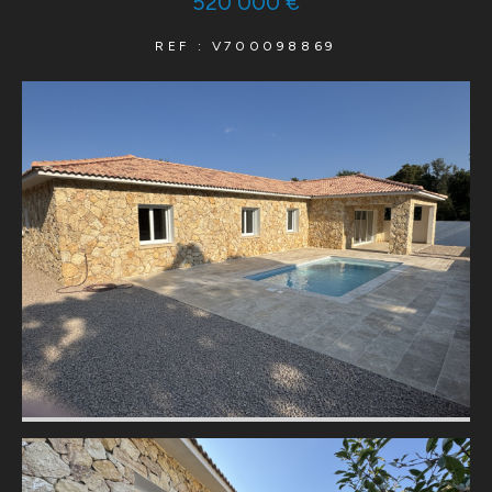
520 000 €
REF : V700098869