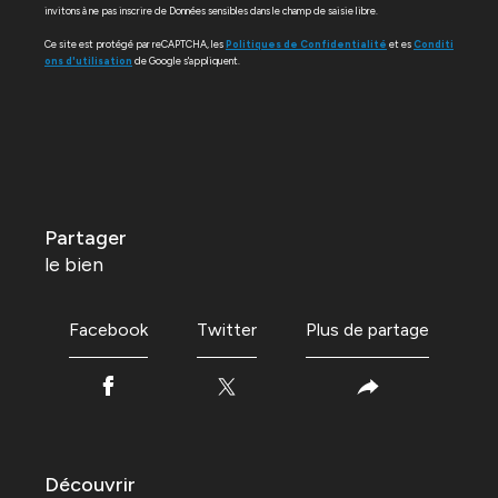
invitons à ne pas inscrire de Données sensibles dans le champ de saisie libre.
Ce site est protégé par reCAPTCHA, les
Politiques de Confidentialité
et es
Conditi
ons d'utilisation
de Google s'appliquent.
partager
le bien
Facebook
Twitter
Plus de partage
découvrir