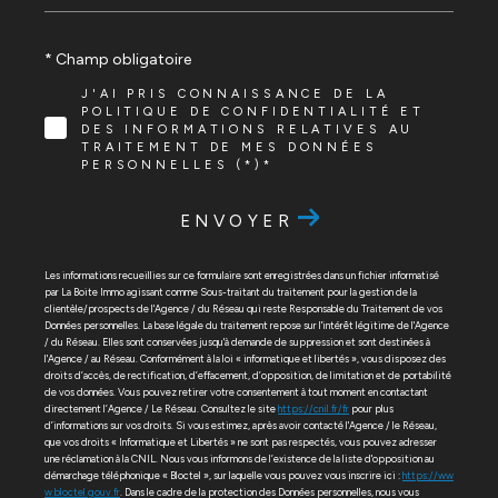
* Champ obligatoire
J'AI PRIS CONNAISSANCE DE LA
POLITIQUE DE CONFIDENTIALITÉ ET
DES INFORMATIONS RELATIVES AU
TRAITEMENT DE MES DONNÉES
PERSONNELLES (*)*
ENVOYER
Les informations recueillies sur ce formulaire sont enregistrées dans un fichier informatisé
par La Boite Immo agissant comme Sous-traitant du traitement pour la gestion de la
clientèle/prospects de l'Agence / du Réseau qui reste Responsable du Traitement de vos
Données personnelles. La base légale du traitement repose sur l'intérêt légitime de l'Agence
/ du Réseau. Elles sont conservées jusqu'à demande de suppression et sont destinées à
l'Agence / au Réseau. Conformément à la loi « informatique et libertés », vous disposez des
droits d’accès, de rectification, d’effacement, d’opposition, de limitation et de portabilité
de vos données. Vous pouvez retirer votre consentement à tout moment en contactant
directement l’Agence / Le Réseau. Consultez le site
https://cnil.fr/fr
pour plus
d’informations sur vos droits. Si vous estimez, après avoir contacté l'Agence / le Réseau,
que vos droits « Informatique et Libertés » ne sont pas respectés, vous pouvez adresser
une réclamation à la CNIL. Nous vous informons de l’existence de la liste d'opposition au
démarchage téléphonique « Bloctel », sur laquelle vous pouvez vous inscrire ici :
https://ww
w.bloctel.gouv.fr
. Dans le cadre de la protection des Données personnelles, nous vous