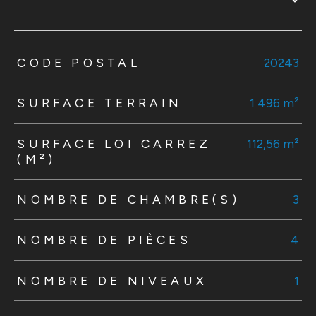
TRAD_ZEPHYR_Caracteristique
TRAD_ZEPHYR_Valeurs
CODE POSTAL
20243
SURFACE TERRAIN
1 496 m²
SURFACE LOI CARREZ
112,56 m²
(M²)
NOMBRE DE CHAMBRE(S)
3
NOMBRE DE PIÈCES
4
NOMBRE DE NIVEAUX
1