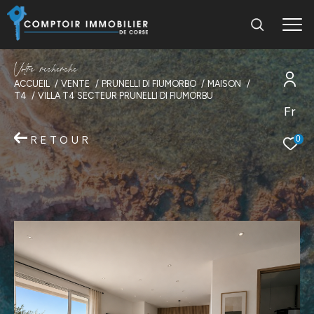
V
o
t
r
e
r
e
c
h
e
r
c
h
e
ACCUEIL
VENTE
PRUNELLI DI FIUMORBO
MAISON
T4
VILLA T4 SECTEUR PRUNELLI DI FIUMORBU
Fr
RETOUR
0